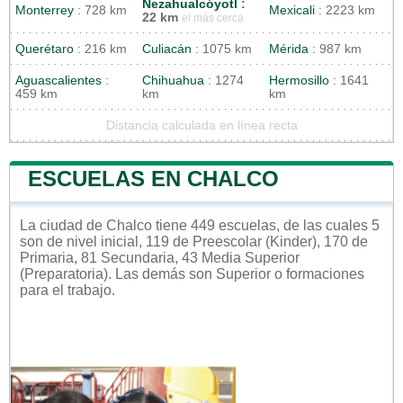
Nezahualcóyotl
:
Monterrey
: 728 km
Mexicali
: 2223 km
22 km
el más cerca
Querétaro
: 216 km
Culiacán
: 1075 km
Mérida
: 987 km
Aguascalientes
:
Chihuahua
: 1274
Hermosillo
: 1641
459 km
km
km
Distancia calculada en línea recta
ESCUELAS EN CHALCO
La ciudad de Chalco tiene 449 escuelas, de las cuales 5
son de nivel inicial, 119 de Preescolar (Kinder), 170 de
Primaria, 81 Secundaria, 43 Media Superior
(Preparatoria). Las demás son Superior o formaciones
para el trabajo.