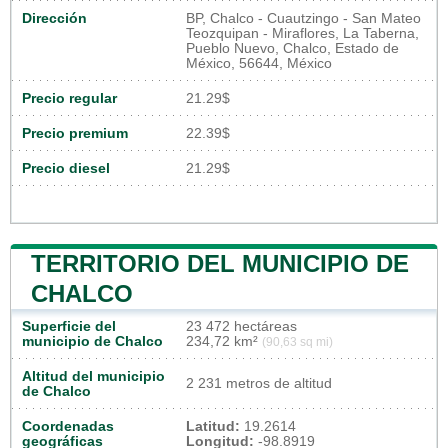
Dirección
BP, Chalco - Cuautzingo - San Mateo
Teozquipan - Miraflores, La Taberna,
Pueblo Nuevo, Chalco, Estado de
México, 56644, México
Precio regular
21.29$
Precio premium
22.39$
Precio diesel
21.29$
TERRITORIO DEL MUNICIPIO DE
CHALCO
Superficie del
23 472 hectáreas
municipio de Chalco
234,72 km²
(90,63 sq mi)
Altitud del municipio
2 231 metros de altitud
de Chalco
Coordenadas
Latitud:
19.2614
geográficas
Longitud:
-98.8919