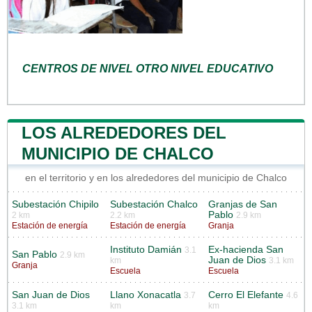
CENTROS DE NIVEL OTRO NIVEL EDUCATIVO
LOS ALREDEDORES DEL
MUNICIPIO DE CHALCO
en el territorio y en los alrededores del municipio de Chalco
Subestación Chipilo
Subestación Chalco
Granjas de San
Pablo
2 km
2.2 km
2.9 km
Estación de energía
Estación de energía
Granja
Instituto Damián
Ex-hacienda San
3.1
San Pablo
2.9 km
Juan de Dios
km
3.1 km
Granja
Escuela
Escuela
San Juan de Dios
Llano Xonacatla
Cerro El Elefante
3.7
4.6
3.1 km
km
km