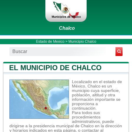
Chalco
Estado de Mexico
>
Municipio Chalco
EL MUNICIPIO DE CHALCO
Localizado en el estado de
México, Chalco es un
municipio cuya superficie,
población, altitud y otra
información importante se
proporciona a
continuación.
Para todos sus
procedimientos
administrativos, puede
dirigirse a la presidencia municipal de Chalco en la dirección
y horarios indicados en esta página, o contactar al