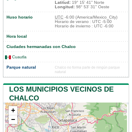
Latitud:
19° 15' 41'' Norte
Longitud:
98° 53' 31'' Oeste
Huso horario
UTC
-6:00 (America/Mexico_City)
Horario de verano : UTC -5:00
Horario de invierno : UTC -6:00
Hora local
Ciudades hermanadas con Chalco
Cuautla
Parque natural
Chalco no forma parte de ningún parque
natural
LOS MUNICIPIOS VECINOS DE
CHALCO
+
−