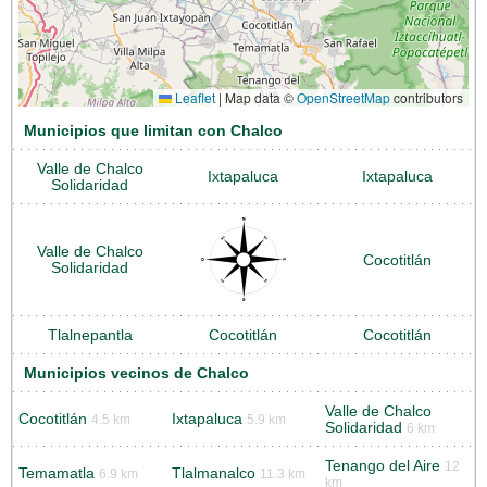
Leaflet
|
Map data ©
OpenStreetMap
contributors
Municipios que limitan con Chalco
Valle de Chalco
Ixtapaluca
Ixtapaluca
Solidaridad
Valle de Chalco
Cocotitlán
Solidaridad
Tlalnepantla
Cocotitlán
Cocotitlán
Municipios vecinos de Chalco
Valle de Chalco
Cocotitlán
Ixtapaluca
4.5 km
5.9 km
Solidaridad
6 km
Tenango del Aire
12
Temamatla
Tlalmanalco
6.9 km
11.3 km
km