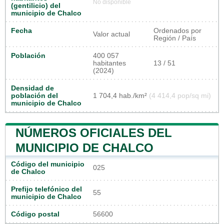
No disponible
(gentilicio) del
municipio de Chalco
Fecha
Ordenados por
Valor actual
Región / País
Población
400 057
habitantes
13 / 51
(2024)
Densidad de
población del
1 704,4 hab./km²
(4 414,4 pop/sq mi)
municipio de Chalco
NÚMEROS OFICIALES DEL
MUNICIPIO DE CHALCO
Código del municipio
025
de Chalco
Prefijo telefónico del
55
municipio de Chalco
Código postal
56600