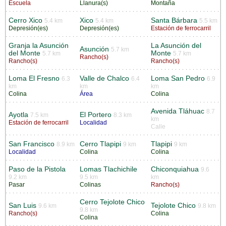
Escuela
Llanura(s)
Montaña
Cerro Xico
Xico
Santa Bárbara
5.4 km
5.4 km
5.5 km
Depresión(es)
Depresión(es)
Estación de ferrocarril
Granja la Asunción
La Asunción del
Asunción
5.7 km
del Monte
Monte
5.7 km
5.7 km
Rancho(s)
Rancho(s)
Rancho(s)
Loma El Fresno
Valle de Chalco
Loma San Pedro
6.3
6.4
6.9
km
km
km
Colina
Área
Colina
Avenida Tláhuac
8.7
Ayotla
El Portero
7.5 km
8.3 km
km
Estación de ferrocarril
Localidad
Calle
San Francisco
Cerro Tlapipi
Tlapipi
8.9 km
9 km
9 km
Localidad
Colina
Colina
Paso de la Pistola
Lomas Tlachichile
Chiconquiahua
9.6
9.2 km
9.5 km
km
Pasar
Colinas
Rancho(s)
Cerro Tejolote Chico
San Luis
Tejolote Chico
9.6 km
9.8 km
9.8 km
Rancho(s)
Colina
Colina