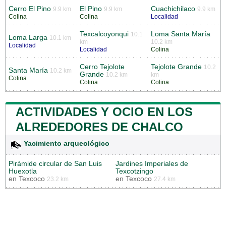
Cerro El Pino
El Pino
Cuachichilaco
9.9 km
9.9 km
9.9 km
Colina
Colina
Localidad
Texcalcoyonqui
Loma Santa María
10.1
Loma Larga
10.1 km
km
10.2 km
Localidad
Localidad
Colina
Cerro Tejolote
Tejolote Grande
10.2
Santa María
10.2 km
Grande
10.2 km
km
Colina
Colina
Colina
ACTIVIDADES Y OCIO EN LOS
ALREDEDORES DE CHALCO
Yacimiento arqueológico
Pirámide circular de San Luis
Jardines Imperiales de
Huexotla
Texcotzingo
en
Texcoco
en
Texcoco
23.2 km
27.4 km