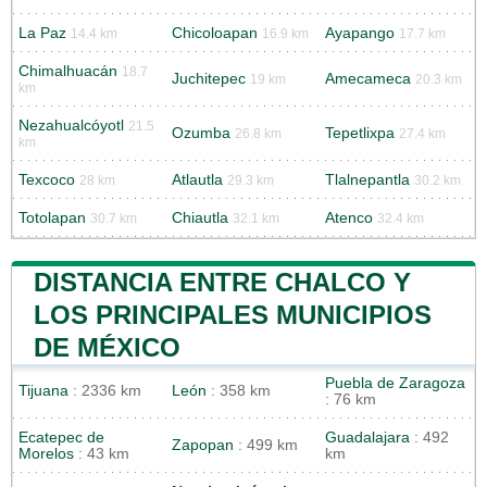
La Paz
Chicoloapan
Ayapango
14.4 km
16.9 km
17.7 km
Chimalhuacán
18.7
Juchitepec
Amecameca
19 km
20.3 km
km
Nezahualcóyotl
21.5
Ozumba
Tepetlixpa
26.8 km
27.4 km
km
Texcoco
Atlautla
Tlalnepantla
28 km
29.3 km
30.2 km
Totolapan
Chiautla
Atenco
30.7 km
32.1 km
32.4 km
DISTANCIA ENTRE CHALCO Y
LOS PRINCIPALES MUNICIPIOS
DE MÉXICO
Puebla de Zaragoza
Tijuana
: 2336 km
León
: 358 km
: 76 km
Ecatepec de
Guadalajara
: 492
Zapopan
: 499 km
Morelos
: 43 km
km