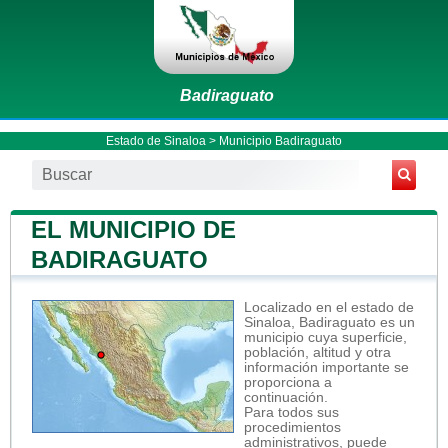
Badiraguato
Estado de Sinaloa
>
Municipio Badiraguato
EL MUNICIPIO DE
BADIRAGUATO
Localizado en el estado de
Sinaloa, Badiraguato es un
municipio cuya superficie,
población, altitud y otra
información importante se
proporciona a
continuación.
Para todos sus
procedimientos
administrativos, puede