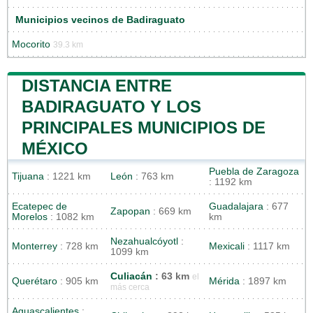
Municipios vecinos de Badiraguato
Mocorito
39.3 km
DISTANCIA ENTRE
BADIRAGUATO Y LOS
PRINCIPALES MUNICIPIOS DE
MÉXICO
Puebla de Zaragoza
Tijuana
: 1221 km
León
: 763 km
: 1192 km
Ecatepec de
Guadalajara
: 677
Zapopan
: 669 km
Morelos
: 1082 km
km
Nezahualcóyotl
:
Monterrey
: 728 km
Mexicali
: 1117 km
1099 km
Culiacán
: 63 km
el
Querétaro
: 905 km
Mérida
: 1897 km
más cerca
Aguascalientes
: