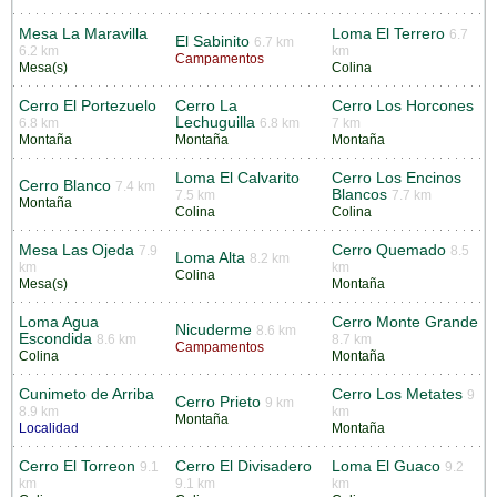
Mesa La Maravilla
Loma El Terrero
6.7
El Sabinito
6.7 km
6.2 km
km
Campamentos
Mesa(s)
Colina
Cerro El Portezuelo
Cerro La
Cerro Los Horcones
Lechuguilla
6.8 km
6.8 km
7 km
Montaña
Montaña
Montaña
Loma El Calvarito
Cerro Los Encinos
Cerro Blanco
7.4 km
Blancos
7.5 km
7.7 km
Montaña
Colina
Colina
Mesa Las Ojeda
Cerro Quemado
7.9
8.5
Loma Alta
8.2 km
km
km
Colina
Mesa(s)
Montaña
Loma Agua
Cerro Monte Grande
Nicuderme
8.6 km
Escondida
8.6 km
8.7 km
Campamentos
Colina
Montaña
Cunimeto de Arriba
Cerro Los Metates
9
Cerro Prieto
9 km
8.9 km
km
Montaña
Localidad
Montaña
Cerro El Torreon
Cerro El Divisadero
Loma El Guaco
9.1
9.2
km
9.1 km
km