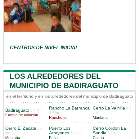
CENTROS DE NIVEL INICIAL
LOS ALREDEDORES DEL
MUNICIPIO DE BADIRAGUATO
en el territorio y en los alrededores del municipio de Badiraguato
Rancho La Barranca
Cerro La Vainilla
4.4
Badiraguato
0.4 km
3.3 km
km
Campo de aviación
Rancho(s)
Montaña
Cerro El Zacate
Puerto Los
Cerro Cordon La
5.7
Arrayanes
Sandia
km
5.9 km
6 km
Montaña
Pasar
Colina