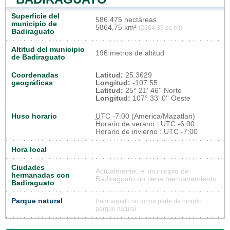
Superficie del
586 475 hectáreas
municipio de
5864,75 km²
(2264,39 sq mi)
Badiraguato
Altitud del municipio
196 metros de altitud
de Badiraguato
Coordenadas
Latitud:
25.3629
geográficas
Longitud:
-107.55
Latitud:
25° 21' 46'' Norte
Longitud:
107° 33' 0'' Oeste
Huso horario
UTC
-7:00 (America/Mazatlan)
Horario de verano : UTC -6:00
Horario de invierno : UTC -7:00
Hora local
Ciudades
Actualmente, el municipio de
hermanadas con
Badiraguato no tiene hermanamiento
Badiraguato
Parque natural
Badiraguato no forma parte de ningún
parque natural