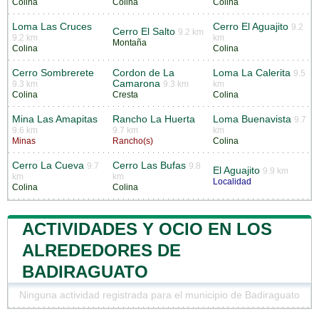
Colina
Colina
Colina
Loma Las Cruces
Cerro El Aguajito
9.2
Cerro El Salto
9.2 km
9.2 km
km
Montaña
Colina
Colina
Cerro Sombrerete
Cordon de La
Loma La Calerita
9.5
Camarona
9.3 km
9.3 km
km
Colina
Cresta
Colina
Mina Las Amapitas
Rancho La Huerta
Loma Buenavista
9.7
9.6 km
9.7 km
km
Minas
Rancho(s)
Colina
Cerro La Cueva
Cerro Las Bufas
9.7
9.8
El Aguajito
9.9 km
km
km
Localidad
Colina
Colina
ACTIVIDADES Y OCIO EN LOS
ALREDEDORES DE
BADIRAGUATO
Ninguna actividad registrada para el municipio de Badiraguato