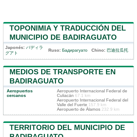
TOPONIMIA Y TRADUCCIÓN DEL
MUNICIPIO DE BADIRAGUATO
Japonés:
バディラ
Ruso:
Бадирагуато
Chino:
巴迪拉瓜托
グアト
MEDIOS DE TRANSPORTE EN
BADIRAGUATO
Aeropuertos
Aeropuerto Internacional Federal de
cercanos
Culiacán
67.1 km
Aeropuerto Internacional Federal del
Valle del Fuerte
157.9 km
Aeropuerto de Álamos
232.9 km
TERRITORIO DEL MUNICIPIO DE
BADIRAGUATO