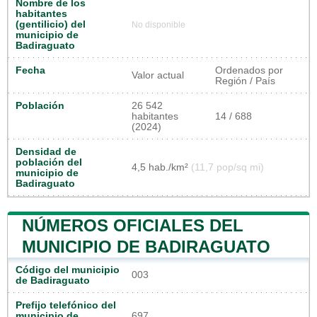
Nombre de los
habitantes
(gentilicio) del
No disponible
municipio de
Badiraguato
Fecha
Ordenados por
Valor actual
Región / País
Población
26 542
habitantes
14 / 688
(2024)
Densidad de
población del
4,5 hab./km²
(11,7 pop/sq mi)
municipio de
Badiraguato
NÚMEROS OFICIALES DEL
MUNICIPIO DE BADIRAGUATO
Código del municipio
003
de Badiraguato
Prefijo telefónico del
municipio de
697