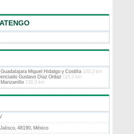
 ATENGO
 Guadalajara Miguel Hidalgo y Costilla
100.3 km
icenciado Gustavo Díaz Ordaz
115.3 km
e Manzanillo
130.3 km
V
Jalisco, 48190, México