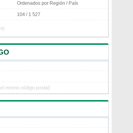
Ordenados por Región / País
104 / 1 527
mi)
NGO
 el mismo código postal)