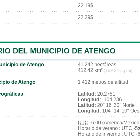
22.19$
22.29$
IO DEL MUNICIPIO DE ATENGO
municipio de Atengo
41 242 hectáreas
412,42 km²
(159,24 sq mi)
cipio de Atengo
1 412 metros de altitud
ográficas
Latitud:
20.2751
Longitud:
-104.236
Latitud:
20° 16' 30'' Norte
Longitud:
104° 14' 10'' Oes
UTC
-6:00 (America/Mexico
Horario de verano : UTC -5
Horario de invierno : UTC -