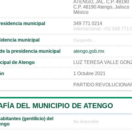
ATENGO, JAL. C.P. 48190
C.P. 48190 Atengo, Jalisco
México
residencia municipal
349 771 0214
Internacional: +52 349 771
sidencia municipal
Cargando...
l de la presidencia municipal
atengo.gob.mx
cipal de Atengo
LUZ TERESA VALLE GON
ón
1 Octubre 2021
PARTIDO REVOLUCIONAR
FÍA DEL MUNICIPIO DE ATENGO
bitantes (gentilicio) del
No disponible
engo