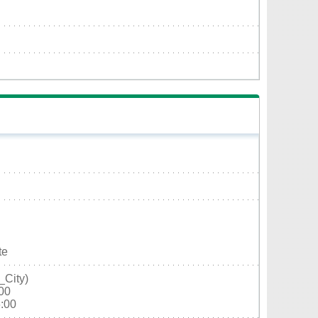
te
_City)
:00
6:00