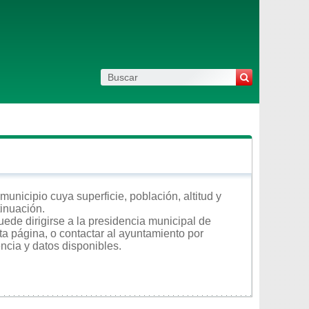
unicipio cuya superficie, población, altitud y
tinuación.
ede dirigirse a la presidencia municipal de
ta página, o contactar al ayuntamiento por
encia y datos disponibles.