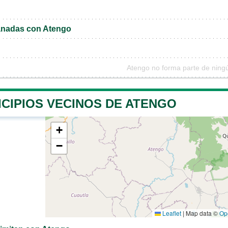
nadas con Atengo
Atengo no forma parte de ning
ICIPIOS VECINOS DE ATENGO
+
−
Leaflet
|
Map data ©
Op