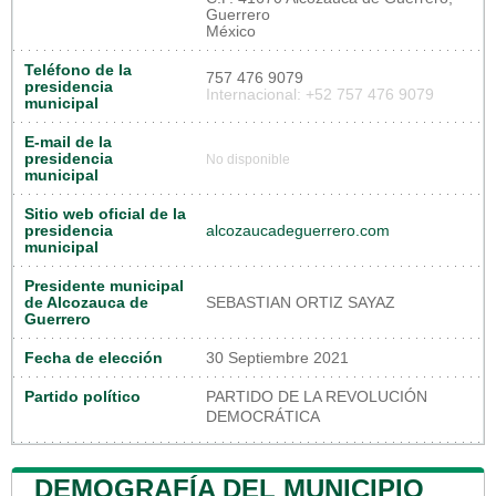
Guerrero
México
Teléfono de la
757 476 9079
presidencia
Internacional: +52 757 476 9079
municipal
E-mail de la
presidencia
No disponible
municipal
Sitio web oficial de la
presidencia
alcozaucadeguerrero.com
municipal
Presidente municipal
de Alcozauca de
SEBASTIAN ORTIZ SAYAZ
Guerrero
Fecha de elección
30 Septiembre 2021
Partido político
PARTIDO DE LA REVOLUCIÓN
DEMOCRÁTICA
DEMOGRAFÍA DEL MUNICIPIO