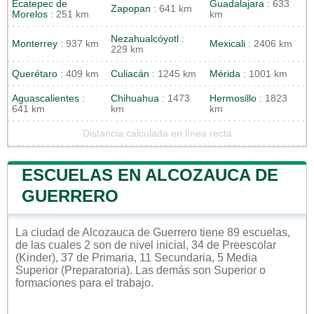
Ecatepec de
Guadalajara
: 633
Zapopan
: 641 km
Morelos
: 251 km
km
Nezahualcóyotl
:
Monterrey
: 937 km
Mexicali
: 2406 km
229 km
Querétaro
: 409 km
Culiacán
: 1245 km
Mérida
: 1001 km
Aguascalientes
:
Chihuahua
: 1473
Hermosillo
: 1823
641 km
km
km
Distancia calculada en línea recta
ESCUELAS EN ALCOZAUCA DE
GUERRERO
La ciudad de Alcozauca de Guerrero tiene 89 escuelas,
de las cuales 2 son de nivel inicial, 34 de Preescolar
(Kinder), 37 de Primaria, 11 Secundaria, 5 Media
Superior (Preparatoria). Las demás son Superior o
formaciones para el trabajo.