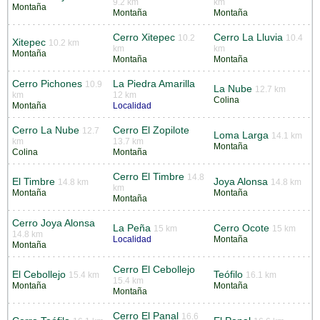
9.2 km
km
Montaña
Montaña
Montaña
Cerro Xitepec
Cerro La Lluvia
10.2
10.4
Xitepec
10.2 km
km
km
Montaña
Montaña
Montaña
Cerro Pichones
La Piedra Amarilla
10.9
La Nube
12.7 km
km
12 km
Colina
Montaña
Localidad
Cerro La Nube
Cerro El Zopilote
12.7
Loma Larga
14.1 km
km
13.7 km
Montaña
Colina
Montaña
Cerro El Timbre
14.8
El Timbre
Joya Alonsa
14.8 km
14.8 km
km
Montaña
Montaña
Montaña
Cerro Joya Alonsa
La Peña
Cerro Ocote
15 km
15 km
14.8 km
Localidad
Montaña
Montaña
Cerro El Cebollejo
El Cebollejo
Teófilo
15.4 km
16.1 km
15.4 km
Montaña
Montaña
Montaña
Cerro El Panal
16.6