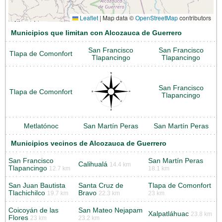
Leaflet
|
Map data ©
OpenStreetMap
contributors
Municipios que limitan con Alcozauca de Guerrero
San Francisco
San Francisco
Tlapa de Comonfort
Tlapancingo
Tlapancingo
San Francisco
Tlapa de Comonfort
Tlapancingo
Metlatónoc
San Martín Peras
San Martín Peras
Municipios vecinos de Alcozauca de Guerrero
San Francisco
San Martín Peras
Calihualá
14.4 km
Tlapancingo
12.7 km
18.1 km
San Juan Bautista
Santa Cruz de
Tlapa de Comonfort
Tlachichilco
Bravo
19.7 km
22.3 km
23 km
Coicoyán de las
San Mateo Nejapam
Xalpatláhuac
23.8 km
Flores
23 km
23.2 km