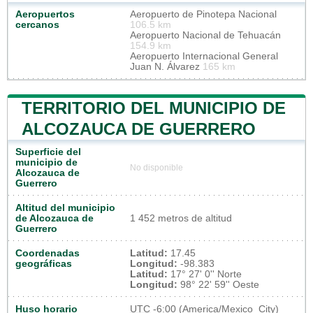
Aeropuertos
Aeropuerto de Pinotepa Nacional
cercanos
106.5 km
Aeropuerto Nacional de Tehuacán
154.9 km
Aeropuerto Internacional General
Juan N. Álvarez
165 km
TERRITORIO DEL MUNICIPIO DE
ALCOZAUCA DE GUERRERO
Superficie del
municipio de
No disponible
Alcozauca de
Guerrero
Altitud del municipio
de Alcozauca de
1 452 metros de altitud
Guerrero
Coordenadas
Latitud:
17.45
geográficas
Longitud:
-98.383
Latitud:
17° 27' 0'' Norte
Longitud:
98° 22' 59'' Oeste
Huso horario
UTC
-6:00 (America/Mexico_City)