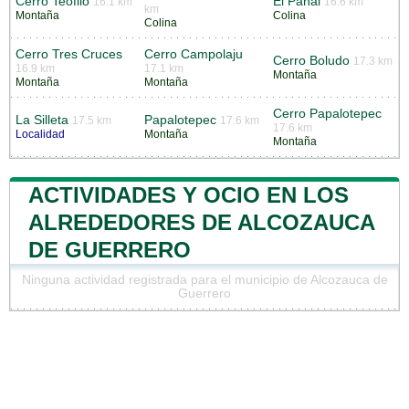
Cerro Teófilo
El Panal
16.1 km
16.6 km
km
Montaña
Colina
Colina
Cerro Tres Cruces
Cerro Campolaju
Cerro Boludo
17.3 km
16.9 km
17.1 km
Montaña
Montaña
Montaña
Cerro Papalotepec
La Silleta
Papalotepec
17.5 km
17.6 km
17.6 km
Localidad
Montaña
Montaña
ACTIVIDADES Y OCIO EN LOS
ALREDEDORES DE ALCOZAUCA
DE GUERRERO
Ninguna actividad registrada para el municipio de Alcozauca de
Guerrero