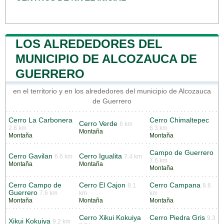
LOS ALREDEDORES DEL
MUNICIPIO DE ALCOZAUCA DE
GUERRERO
en el territorio y en los alrededores del municipio de Alcozauca
de Guerrero
Cerro La Carbonera
Cerro Chimaltepec
Cerro Verde
6 km
2.8 km
6.3 km
Montaña
Montaña
Montaña
Campo de Guerrero
Cerro Gavilan
Cerro Igualita
6.6 km
7.4 km
7.6 km
Montaña
Montaña
Montaña
Cerro Campo de
Cerro El Cajon
Cerro Campana
8.1
8.6
Guerrero
7.6 km
km
km
Montaña
Montaña
Montaña
Cerro Xikui Kokuiya
Cerro Piedra Gris
9.3
Xikui Kokuiya
9.2 km