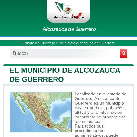
Alcozauca de Guerrero
Estado de Guerrero
>
Municipio Alcozauca de Guerrero
EL MUNICIPIO DE ALCOZAUCA
DE GUERRERO
Localizado en el estado de
Guerrero, Alcozauca de
Guerrero es un municipio
cuya superficie, población,
altitud y otra información
importante se proporciona
a continuación.
Para todos sus
procedimientos
administrativos, puede