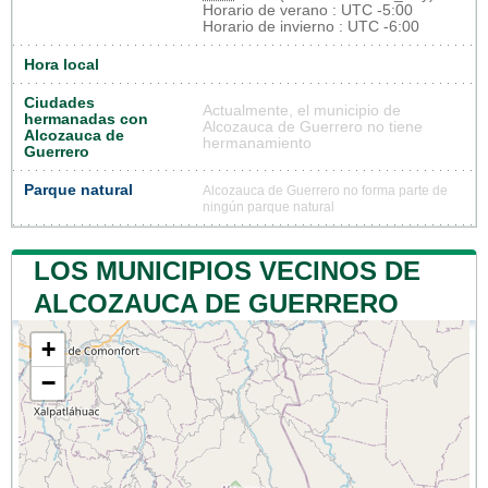
Horario de verano : UTC -5:00
Horario de invierno : UTC -6:00
Hora local
Ciudades
Actualmente, el municipio de
hermanadas con
Alcozauca de Guerrero no tiene
Alcozauca de
hermanamiento
Guerrero
Parque natural
Alcozauca de Guerrero no forma parte de
ningún parque natural
LOS MUNICIPIOS VECINOS DE
ALCOZAUCA DE GUERRERO
+
−