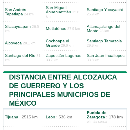
San Miguel
San Andrés
Santiago Yucuyachi
Ahuehuetitlán
25.6
Tepetlapa
24 km
25.9 km
km
Silacayoapam
Atlamajalcingo del
26.5
Metlatónoc
27.9 km
Monte
km
28 km
Cochoapa el
Santiago Tamazola
Alpoyeca
28.1 km
Grande
29.6 km
29.9 km
Santiago del Río
Zapotitlán Lagunas
San Juan Ihualtepec
31
km
33.7 km
33.8 km
DISTANCIA ENTRE ALCOZAUCA
DE GUERRERO Y LOS
PRINCIPALES MUNICIPIOS DE
MÉXICO
Puebla de
Tijuana
: 2515 km
León
: 536 km
Zaragoza
: 178 km
el más cerca