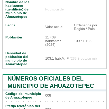
Nombre de los
habitantes
(gentilicio) del
No disponible
municipio de
Ahuazotepec
Fecha
Ordenados por
Valor actual
Región / País
Población
11 439
habitantes
109 / 1 193
(2024)
Densidad de
población del
103,1 hab./km²
(266,9 pop/sq mi)
municipio de
Ahuazotepec
NÚMEROS OFICIALES DEL
MUNICIPIO DE AHUAZOTEPEC
Código del municipio
008
de Ahuazotepec
Prefijo telefónico del