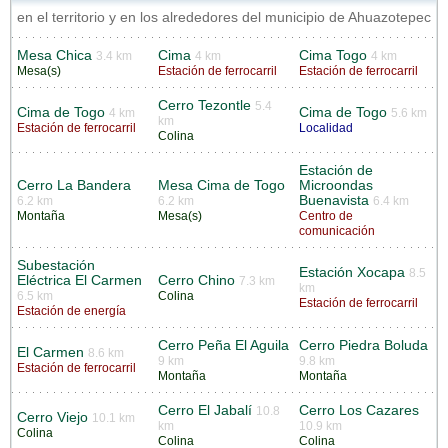
en el territorio y en los alrededores del municipio de Ahuazotepec
Mesa Chica
Cima
Cima Togo
3.4 km
4 km
4 km
Mesa(s)
Estación de ferrocarril
Estación de ferrocarril
Cerro Tezontle
5.4
Cima de Togo
Cima de Togo
4 km
5.6 km
km
Estación de ferrocarril
Localidad
Colina
Estación de
Cerro La Bandera
Mesa Cima de Togo
Microondas
Buenavista
6.2 km
6.2 km
6.4 km
Montaña
Mesa(s)
Centro de
comunicación
Subestación
Estación Xocapa
8.5
Eléctrica El Carmen
Cerro Chino
7.3 km
km
6.5 km
Colina
Estación de ferrocarril
Estación de energía
Cerro Peña El Aguila
Cerro Piedra Boluda
El Carmen
8.6 km
9 km
9.8 km
Estación de ferrocarril
Montaña
Montaña
Cerro El Jabalí
Cerro Los Cazares
10.8
Cerro Viejo
10.1 km
km
10.9 km
Colina
Colina
Colina