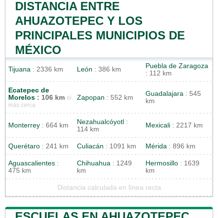
DISTANCIA ENTRE
AHUAZOTEPEC Y LOS
PRINCIPALES MUNICIPIOS DE
MÉXICO
Puebla de Zaragoza
Tijuana
: 2336 km
León
: 386 km
: 112 km
Ecatepec de
Guadalajara
: 545
Morelos
: 106 km
Zapopan
: 552 km
el
km
más cerca
Nezahualcóyotl
:
Monterrey
: 664 km
Mexicali
: 2217 km
114 km
Querétaro
: 241 km
Culiacán
: 1091 km
Mérida
: 896 km
Aguascalientes
:
Chihuahua
: 1249
Hermosillo
: 1639
475 km
km
km
Distancia calculada en línea recta
ESCUELAS EN AHUAZOTEPEC