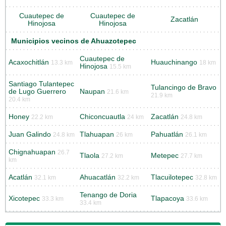
Cuautepec de
Cuautepec de
Zacatlán
Hinojosa
Hinojosa
Municipios vecinos de Ahuazotepec
Cuautepec de
Acaxochitlán
Huauchinango
13.3 km
18 km
Hinojosa
15.5 km
Santiago Tulantepec
Tulancingo de Bravo
de Lugo Guerrero
Naupan
21.6 km
21.9 km
20.4 km
Honey
Chiconcuautla
Zacatlán
22.2 km
24 km
24.8 km
Juan Galindo
Tlahuapan
Pahuatlán
24.8 km
26 km
26.1 km
Chignahuapan
26.7
Tlaola
Metepec
27.2 km
27.7 km
km
Acatlán
Ahuacatlán
Tlacuilotepec
32.1 km
32.2 km
32.8 km
Tenango de Doria
Xicotepec
Tlapacoya
33.3 km
33.6 km
33.4 km