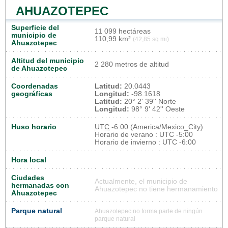
AHUAZOTEPEC
Superficie del
11 099 hectáreas
municipio de
110,99 km²
(42,85 sq mi)
Ahuazotepec
Altitud del municipio
2 280 metros de altitud
de Ahuazotepec
Coordenadas
Latitud:
20.0443
geográficas
Longitud:
-98.1618
Latitud:
20° 2' 39'' Norte
Longitud:
98° 9' 42'' Oeste
Huso horario
UTC
-6:00 (America/Mexico_City)
Horario de verano : UTC -5:00
Horario de invierno : UTC -6:00
Hora local
Ciudades
Actualmente, el municipio de
hermanadas con
Ahuazotepec no tiene hermanamiento
Ahuazotepec
Parque natural
Ahuazotepec no forma parte de ningún
parque natural