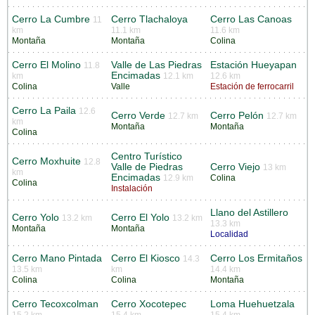
Cerro La Cumbre
Cerro Tlachaloya
Cerro Las Canoas
11
km
11.1 km
11.6 km
Montaña
Montaña
Colina
Cerro El Molino
Valle de Las Piedras
Estación Hueyapan
11.8
Encimadas
km
12.1 km
12.6 km
Colina
Valle
Estación de ferrocarril
Cerro La Paila
12.6
Cerro Verde
Cerro Pelón
12.7 km
12.7 km
km
Montaña
Montaña
Colina
Centro Turístico
Cerro Moxhuite
12.8
Valle de Piedras
Cerro Viejo
13 km
km
Encimadas
12.9 km
Colina
Colina
Instalación
Llano del Astillero
Cerro Yolo
Cerro El Yolo
13.2 km
13.2 km
13.3 km
Montaña
Montaña
Localidad
Cerro Mano Pintada
Cerro El Kiosco
Cerro Los Ermitaños
14.3
13.5 km
km
14.4 km
Colina
Colina
Montaña
Cerro Tecoxcolman
Cerro Xocotepec
Loma Huehuetzala
15.2 km
15.4 km
15.4 km