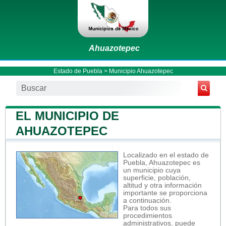
Ahuazotepec
Estado de Puebla
>
Municipio Ahuazotepec
EL MUNICIPIO DE
AHUAZOTEPEC
Localizado en el estado de
Puebla, Ahuazotepec es
un municipio cuya
superficie, población,
altitud y otra información
importante se proporciona
a continuación.
Para todos sus
procedimientos
administrativos, puede