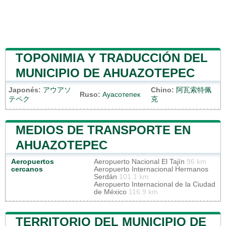
TOPONIMIA Y TRADUCCIÓN DEL
MUNICIPIO DE AHUAZOTEPEC
Japonés:
アウアソ
Chino:
阿瓦索特佩
Ruso:
Ауасотепек
テペク
克
MEDIOS DE TRANSPORTE EN
AHUAZOTEPEC
Aeropuertos
Aeropuerto Nacional El Tajín
96 km
cercanos
Aeropuerto Internacional Hermanos
Serdán
101.1 km
Aeropuerto Internacional de la Ciudad
de México
116.9 km
TERRITORIO DEL MUNICIPIO DE