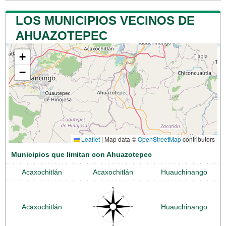
LOS MUNICIPIOS VECINOS DE
AHUAZOTEPEC
+
−
Leaflet
|
Map data ©
OpenStreetMap
contributors
Municipios que limitan con Ahuazotepec
Acaxochitlán
Acaxochitlán
Huauchinango
Acaxochitlán
Huauchinango