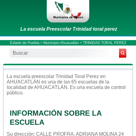
La escuela Preescolar Trinidad toral perez
Estado de Puebla
>
Municipio Ahuacatlán
> TRINIDAD TORAL PEREZ
La escuela
preescolar
Trinidad Toral Perez
en
AHUACATLÁN
es una de las 65 escuelas de la
localidad de
AHUACATLÁN
. Es una escuela de control
público
.
INFORMACIÓN SOBRE LA
ESCUELA
Su dirección: CALLE PROFRA. ADRIANA MOLINA 24