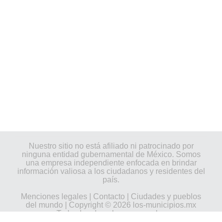
Nuestro sitio no está afiliado ni patrocinado por
ninguna entidad gubernamental de México. Somos
una empresa independiente enfocada en brindar
información valiosa a los ciudadanos y residentes del
país.
Menciones legales
|
Contacto
|
Ciudades y pueblos
del mundo
| Copyright © 2026 los-municipios.mx
Todos los derechos reservados