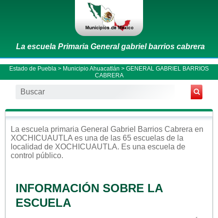
La escuela Primaria General gabriel barrios cabrera
Estado de Puebla
>
Municipio Ahuacatlán
> GENERAL GABRIEL BARRIOS
CABRERA
La escuela
primaria
General Gabriel Barrios Cabrera
en
XOCHICUAUTLA
es una de las 65 escuelas de la
localidad de
XOCHICUAUTLA
. Es una escuela de
control
público
.
INFORMACIÓN SOBRE LA
ESCUELA