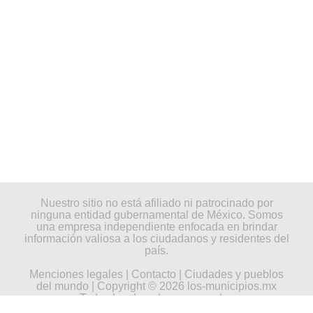
Nuestro sitio no está afiliado ni patrocinado por
ninguna entidad gubernamental de México. Somos
una empresa independiente enfocada en brindar
información valiosa a los ciudadanos y residentes del
país.
Menciones legales
|
Contacto
|
Ciudades y pueblos
del mundo
| Copyright © 2026 los-municipios.mx
Todos los derechos reservados