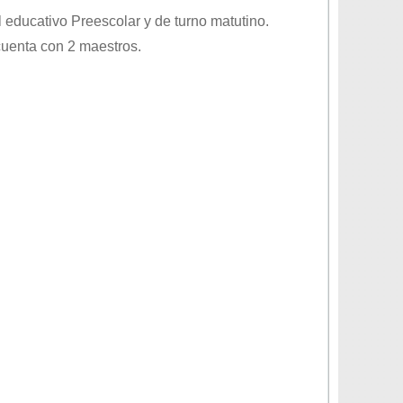
el educativo
Preescolar
y de turno
matutino
.
cuenta con 2 maestros.