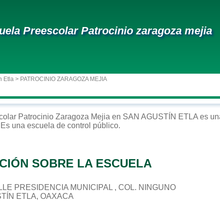
uela Preescolar Patrocinio zaragoza mejia
n Etla
> PATROCINIO ZARAGOZA MEJIA
colar
Patrocinio Zaragoza Mejia
en
SAN AGUSTÍN ETLA
es una
. Es una escuela de control
público
.
CIÓN SOBRE LA ESCUELA
CALLE PRESIDENCIA MUNICIPAL , COL. NINGUNO
STÍN ETLA, OAXACA