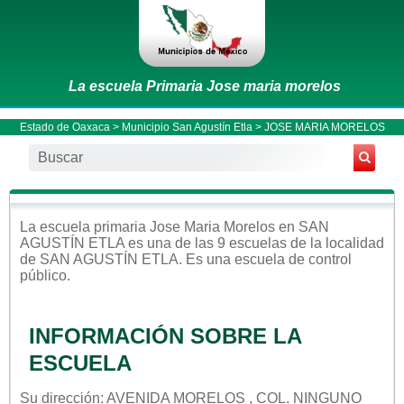
La escuela Primaria Jose maria morelos
Estado de Oaxaca
>
Municipio San Agustín Etla
> JOSE MARIA MORELOS
La escuela
primaria
Jose Maria Morelos
en
SAN
AGUSTÍN ETLA
es una de las 9 escuelas de la localidad
de
SAN AGUSTÍN ETLA
. Es una escuela de control
público
.
INFORMACIÓN SOBRE LA
ESCUELA
Su dirección: AVENIDA MORELOS , COL. NINGUNO