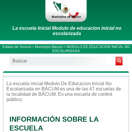
La escuela Inicial Modulo de educacion inicial no
escolarizada
Estado de Sonora
>
Municipio Bácum
> MODULO DE EDUCACION INICIAL NO
ESCOLARIZADA
La escuela
inicial
Modulo De Educacion Inicial No
Escolarizada
en
BÁCUM
es una de las 47 escuelas de
la localidad de
BÁCUM
. Es una escuela de control
público
.
INFORMACIÓN SOBRE LA
ESCUELA