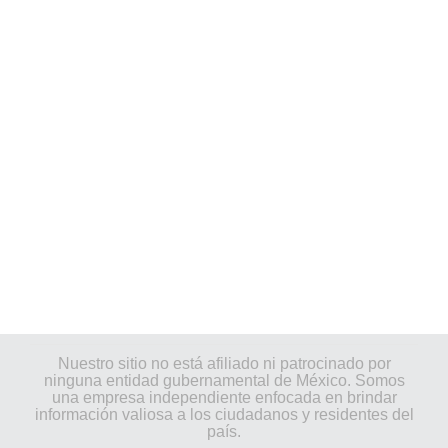
Nuestro sitio no está afiliado ni patrocinado por
ninguna entidad gubernamental de México. Somos
una empresa independiente enfocada en brindar
información valiosa a los ciudadanos y residentes del
país.