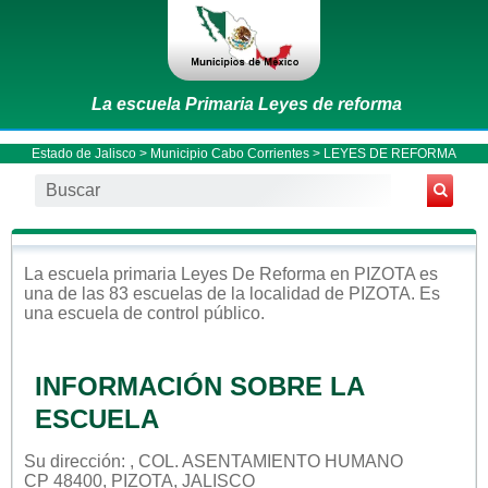
La escuela Primaria Leyes de reforma
Estado de Jalisco
>
Municipio Cabo Corrientes
> LEYES DE REFORMA
La escuela
primaria
Leyes De Reforma
en
PIZOTA
es
una de las 83 escuelas de la localidad de
PIZOTA
. Es
una escuela de control
público
.
INFORMACIÓN SOBRE LA
ESCUELA
Su dirección: , COL. ASENTAMIENTO HUMANO
CP 48400, PIZOTA, JALISCO