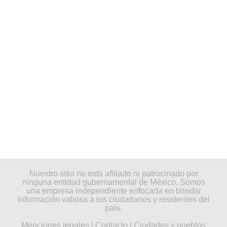
Nuestro sitio no está afiliado ni patrocinado por
ninguna entidad gubernamental de México. Somos
una empresa independiente enfocada en brindar
información valiosa a los ciudadanos y residentes del
país.
Menciones legales
|
Contacto
|
Ciudades y pueblos