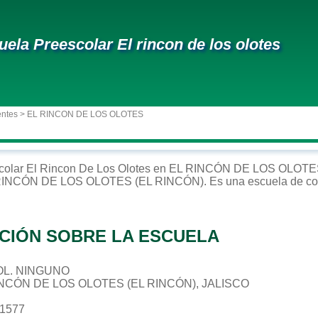
uela Preescolar El rincon de los olotes
entes
> EL RINCON DE LOS OLOTES
colar
El Rincon De Los Olotes
en
EL RINCÓN DE LOS OLOTE
RINCÓN DE LOS OLOTES (EL RINCÓN)
. Es una escuela de co
CIÓN SOBRE LA ESCUELA
 COL. NINGUNO
INCÓN DE LOS OLOTES (EL RINCÓN), JALISCO
21577