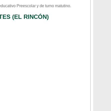
 educativo
Preescolar
y de turno
matutino
.
ES (EL RINCÓN)