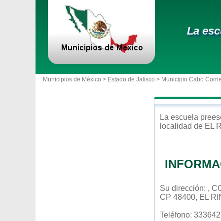
La esc
Municipios de México >
Estado de Jalisco
>
Municipio Cabo Corri
La escuela
prees
localidad de
EL 
INFORMA
Su dirección: ,
CP 48400, EL R
Teléfono: 33364