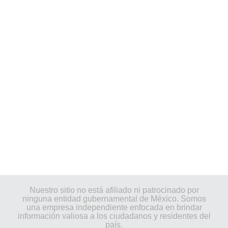
Nuestro sitio no está afiliado ni patrocinado por
ninguna entidad gubernamental de México. Somos
una empresa independiente enfocada en brindar
información valiosa a los ciudadanos y residentes del
país.