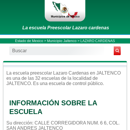
La escuela Preescolar Lazaro cardenas
Estado de Mexico
>
Municipio Jaltenco
> LAZARO CARDENAS
La escuela
preescolar
Lazaro Cardenas
en
JALTENCO
es una de las 32 escuelas de la localidad de
JALTENCO
. Es una escuela de control
público
.
INFORMACIÓN SOBRE LA
ESCUELA
Su dirección: CALLE CORREGIDORA NUM. 6 6, COL.
SAN ANDRES JALTENCO