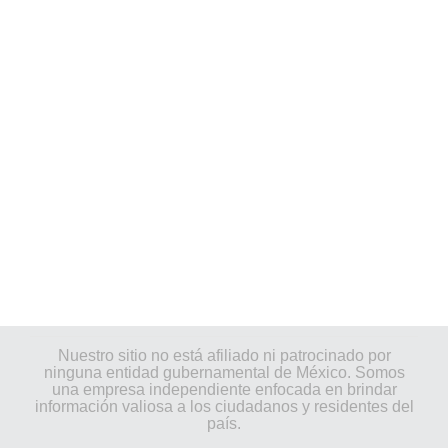
Nuestro sitio no está afiliado ni patrocinado por
ninguna entidad gubernamental de México. Somos
una empresa independiente enfocada en brindar
información valiosa a los ciudadanos y residentes del
país.