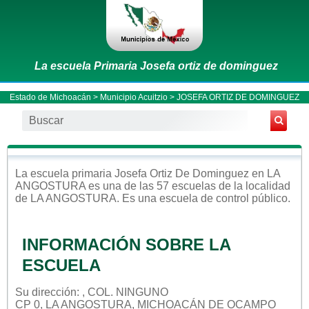
La escuela Primaria Josefa ortiz de dominguez
Estado de Michoacán
>
Municipio Acuitzio
> JOSEFA ORTIZ DE DOMINGUEZ
La escuela
primaria
Josefa Ortiz De Dominguez
en
LA
ANGOSTURA
es una de las 57 escuelas de la localidad
de
LA ANGOSTURA
. Es una escuela de control
público
.
INFORMACIÓN SOBRE LA
ESCUELA
Su dirección: , COL. NINGUNO
CP 0, LA ANGOSTURA, MICHOACÁN DE OCAMPO