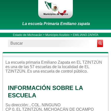
La escuela Primaria Emiliano zapata
Estado de Michoacán
>
Municipio Acuitzio
> EMILIANO ZAPATA
La escuela
primaria
Emiliano Zapata
en
EL TZINTZÚN
es una de las 57 escuelas de la localidad de
EL
TZINTZÚN
. Es una escuela de control
público
.
INFORMACIÓN SOBRE LA
ESCUELA
Su dirección: , COL. NINGUNO
CP 0, EL TZINTZÚN, MICHOACÁN DE OCAMPO