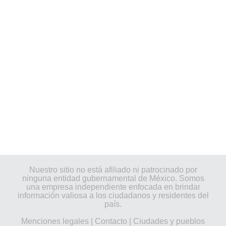
Nuestro sitio no está afiliado ni patrocinado por
ninguna entidad gubernamental de México. Somos
una empresa independiente enfocada en brindar
información valiosa a los ciudadanos y residentes del
país.
Menciones legales
|
Contacto
|
Ciudades y pueblos