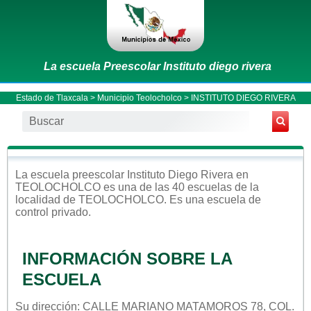
La escuela Preescolar Instituto diego rivera
Estado de Tlaxcala
>
Municipio Teolocholco
> INSTITUTO DIEGO RIVERA
La escuela
preescolar
Instituto Diego Rivera
en
TEOLOCHOLCO
es una de las 40 escuelas de la
localidad de
TEOLOCHOLCO
. Es una escuela de
control
privado
.
INFORMACIÓN SOBRE LA
ESCUELA
Su dirección: CALLE MARIANO MATAMOROS 78, COL.