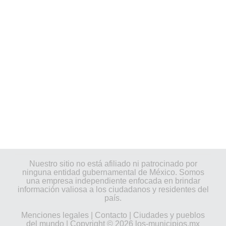
Nuestro sitio no está afiliado ni patrocinado por
ninguna entidad gubernamental de México. Somos
una empresa independiente enfocada en brindar
información valiosa a los ciudadanos y residentes del
país.
Menciones legales
|
Contacto
|
Ciudades y pueblos
del mundo
| Copyright © 2026 los-municipios.mx