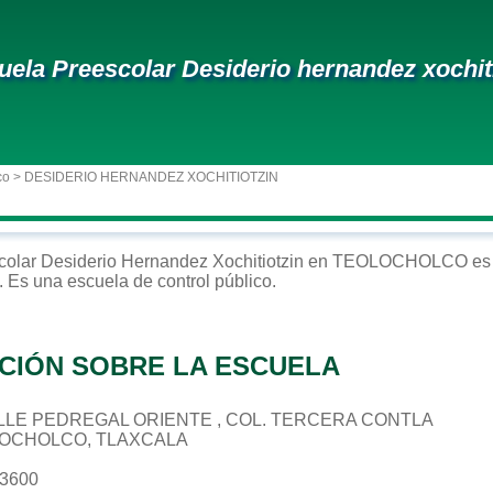
uela Preescolar Desiderio hernandez xochit
co
> DESIDERIO HERNANDEZ XOCHITIOTZIN
colar
Desiderio Hernandez Xochitiotzin
en
TEOLOCHOLCO
es 
. Es una escuela de control
público
.
CIÓN SOBRE LA ESCUELA
 CALLE PEDREGAL ORIENTE , COL. TERCERA CONTLA
LOCHOLCO, TLAXCALA
23600