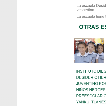
La escuela
Desid
vespertino
.
La escuela tiene
OTRAS E
INSTITUTO DIE
DESIDERIO HE
JUVENTINO RO
NIÑOS HEROES
PREESCOLAR C
YANKUI TLANES