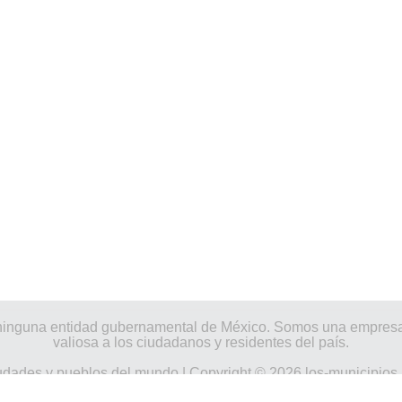
por ninguna entidad gubernamental de México. Somos una empres
valiosa a los ciudadanos y residentes del país.
udades y pueblos del mundo
| Copyright © 2026 los-municipios