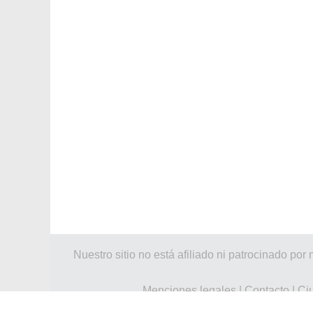
Nuestro sitio no está afiliado ni patrocinado 
Menciones legales
|
Contacto
|
Ci