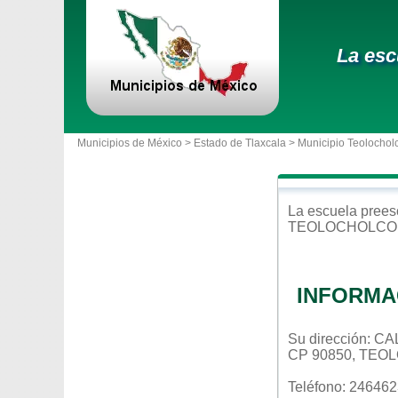
La esc
Municipios de México >
Estado de Tlaxcala
>
Municipio Teolochol
La escuela
prees
TEOLOCHOLCO
INFORMA
Su dirección:
CP 90850, TEO
Teléfono: 24646