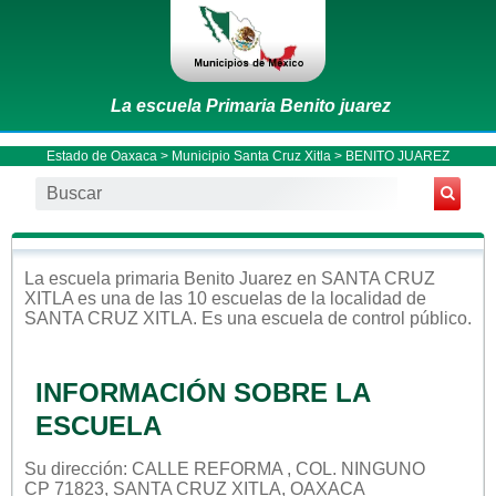
La escuela Primaria Benito juarez
Estado de Oaxaca
>
Municipio Santa Cruz Xitla
> BENITO JUAREZ
La escuela
primaria
Benito Juarez
en
SANTA CRUZ
XITLA
es una de las 10 escuelas de la localidad de
SANTA CRUZ XITLA
. Es una escuela de control
público
.
INFORMACIÓN SOBRE LA
ESCUELA
Su dirección: CALLE REFORMA , COL. NINGUNO
CP 71823, SANTA CRUZ XITLA, OAXACA