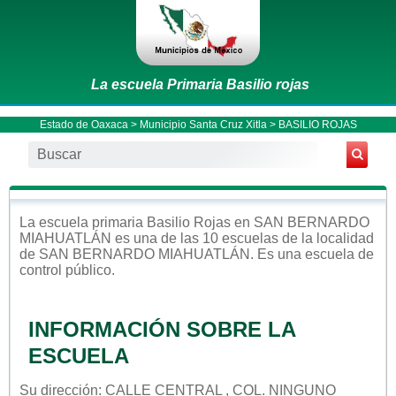
La escuela Primaria Basilio rojas
Estado de Oaxaca
>
Municipio Santa Cruz Xitla
> BASILIO ROJAS
La escuela
primaria
Basilio Rojas
en
SAN BERNARDO
MIAHUATLÁN
es una de las 10 escuelas de la localidad
de
SAN BERNARDO MIAHUATLÁN
. Es una escuela de
control
público
.
INFORMACIÓN SOBRE LA
ESCUELA
Su dirección: CALLE CENTRAL , COL. NINGUNO