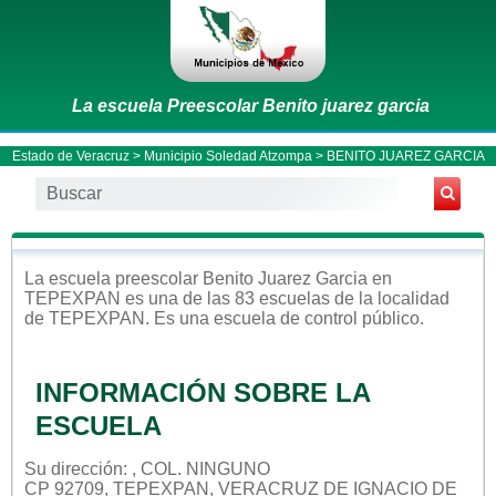
La escuela Preescolar Benito juarez garcia
Estado de Veracruz
>
Municipio Soledad Atzompa
> BENITO JUAREZ GARCIA
La escuela
preescolar
Benito Juarez Garcia
en
TEPEXPAN
es una de las 83 escuelas de la localidad
de
TEPEXPAN
. Es una escuela de control
público
.
INFORMACIÓN SOBRE LA
ESCUELA
Su dirección: , COL. NINGUNO
CP 92709, TEPEXPAN, VERACRUZ DE IGNACIO DE