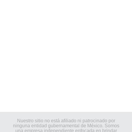
Nuestro sitio no está afiliado ni patrocinado por
ninguna entidad gubernamental de México. Somos
una empresa independiente enfocada en brindar