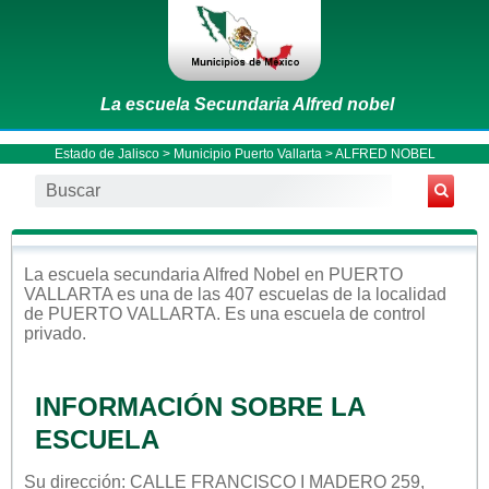
La escuela Secundaria Alfred nobel
Estado de Jalisco
>
Municipio Puerto Vallarta
> ALFRED NOBEL
La escuela
secundaria
Alfred Nobel
en
PUERTO
VALLARTA
es una de las 407 escuelas de la localidad
de
PUERTO VALLARTA
. Es una escuela de control
privado
.
INFORMACIÓN SOBRE LA
ESCUELA
Su dirección: CALLE FRANCISCO I MADERO 259,