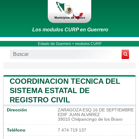
Los modulos CURP en Guerrero
Estado de Guerrero
> modulos CURP
COORDINACION TECNICA DEL
SISTEMA ESTATAL DE
REGISTRO CIVIL
Dirección
ZARAGOZA ESQ 16 DE SEPTIEMBRE
EDIF JUAN ALVAREZ
39010 Chilpancingo de los Bravo
Teléfono
7 474 719 137