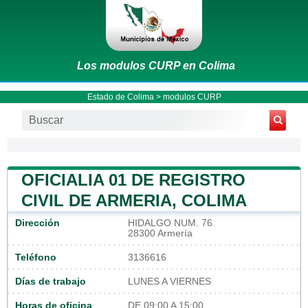
Los modulos CURP en Colima
Estado de Colima
> modulos CURP
OFICIALIA 01 DE REGISTRO
CIVIL DE ARMERIA, COLIMA
Dirección
HIDALGO NUM. 76
28300 Armería
Teléfono
3136616
Días de trabajo
LUNES A VIERNES
Horas de oficina
DE 09:00 A 15:00