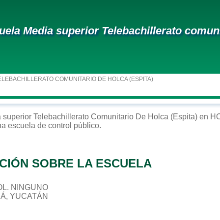
uela Media superior Telebachillerato comunit
ELEBACHILLERATO COMUNITARIO DE HOLCA (ESPITA)
 superior
Telebachillerato Comunitario De Holca (espita)
en
H
na escuela de control
público
.
CIÓN SOBRE LA ESCUELA
 COL. NINGUNO
CÁ, YUCATÁN