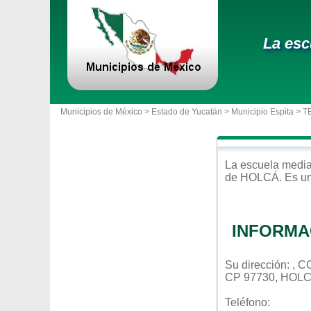
La esc
Municipios de México >
Estado de Yucatán
>
Municipio Espita
> T
La escuela
media
de
HOLCÁ
. Es u
INFORMA
Su dirección: ,
CP 97730, HOL
Teléfono: