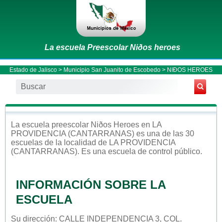
La escuela Preescolar Niðos heroes
Estado de Jalisco
>
Municipio San Juanito de Escobedo
> NIÐOS HEROES
La escuela
preescolar
Niðos Heroes
en
LA
PROVIDENCIA (CANTARRANAS)
es una de las 30
escuelas de la localidad de
LA PROVIDENCIA
(CANTARRANAS)
. Es una escuela de control
público
.
INFORMACIÓN SOBRE LA
ESCUELA
Su dirección: CALLE INDEPENDENCIA 3, COL.