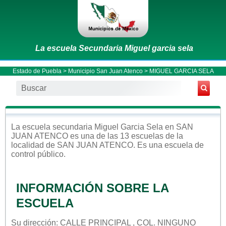
La escuela Secundaria Miguel garcia sela
Estado de Puebla
>
Municipio San Juan Atenco
> MIGUEL GARCIA SELA
La escuela
secundaria
Miguel Garcia Sela
en
SAN
JUAN ATENCO
es una de las 13 escuelas de la
localidad de
SAN JUAN ATENCO
. Es una escuela de
control
público
.
INFORMACIÓN SOBRE LA
ESCUELA
Su dirección: CALLE PRINCIPAL , COL. NINGUNO