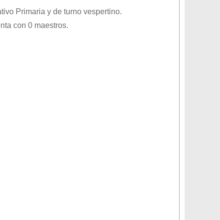
ativo
Primaria
y de turno
vespertino
.
nta con 0 maestros.