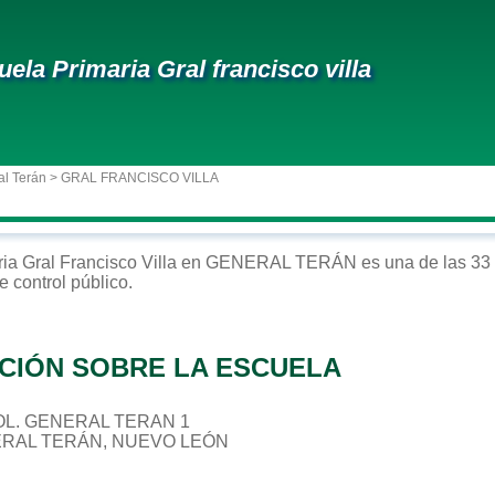
uela Primaria Gral francisco villa
al Terán
> GRAL FRANCISCO VILLA
ria
Gral Francisco Villa
en
GENERAL TERÁN
es una de las 33 
e control
público
.
CIÓN SOBRE LA ESCUELA
 COL. GENERAL TERAN 1
ERAL TERÁN, NUEVO LEÓN