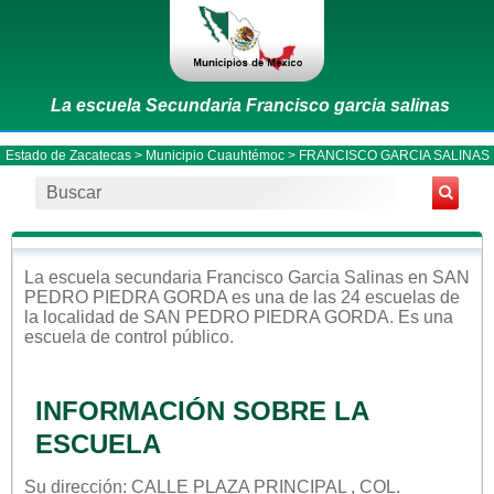
La escuela Secundaria Francisco garcia salinas
Estado de Zacatecas
>
Municipio Cuauhtémoc
> FRANCISCO GARCIA SALINAS
La escuela
secundaria
Francisco Garcia Salinas
en
SAN
PEDRO PIEDRA GORDA
es una de las 24 escuelas de
la localidad de
SAN PEDRO PIEDRA GORDA
. Es una
escuela de control
público
.
INFORMACIÓN SOBRE LA
ESCUELA
Su dirección: CALLE PLAZA PRINCIPAL , COL.