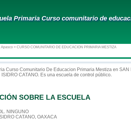
uela Primaria Curso comunitario de educac
a Apasco
> CURSO COMUNITARIO DE EDUCACION PRIMARIA MESTIZA
ria
Curso Comunitario De Educacion Primaria Mestiza
en
SAN 
 ISIDRO CATANO
. Es una escuela de control
público
.
CIÓN SOBRE LA ESCUELA
 COL. NINGUNO
 ISIDRO CATANO, OAXACA