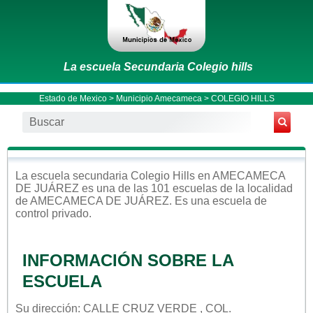
La escuela Secundaria Colegio hills
Estado de Mexico
>
Municipio Amecameca
> COLEGIO HILLS
La escuela
secundaria
Colegio Hills
en
AMECAMECA
DE JUÁREZ
es una de las 101 escuelas de la localidad
de
AMECAMECA DE JUÁREZ
. Es una escuela de
control
privado
.
INFORMACIÓN SOBRE LA
ESCUELA
Su dirección: CALLE CRUZ VERDE , COL.