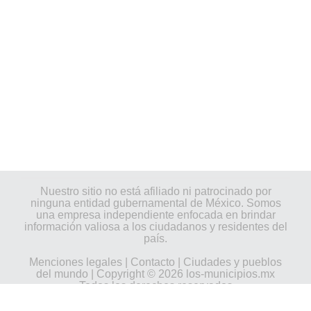
Nuestro sitio no está afiliado ni patrocinado por
ninguna entidad gubernamental de México. Somos
una empresa independiente enfocada en brindar
información valiosa a los ciudadanos y residentes del
país.
Menciones legales
|
Contacto
|
Ciudades y pueblos
del mundo
| Copyright © 2026 los-municipios.mx
Todos los derechos reservados