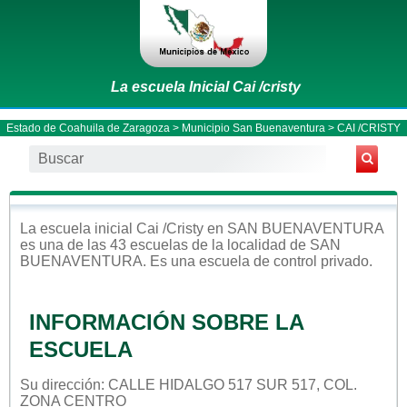
La escuela Inicial Cai /cristy
Estado de Coahuila de Zaragoza
>
Municipio San Buenaventura
> CAI /CRISTY
La escuela
inicial
Cai /cristy
en
SAN BUENAVENTURA
es una de las 43 escuelas de la localidad de
SAN
BUENAVENTURA
. Es una escuela de control
privado
.
INFORMACIÓN SOBRE LA
ESCUELA
Su dirección: CALLE HIDALGO 517 SUR 517, COL.
ZONA CENTRO