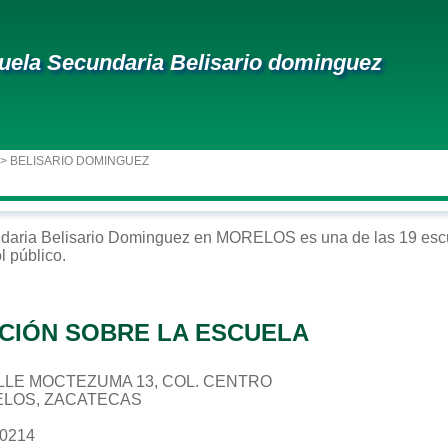
uela Secundaria Belisario dominguez
> BELISARIO DOMINGUEZ
daria
Belisario Dominguez
en
MORELOS
es una de las 19 esc
ol
público
.
CIÓN SOBRE LA ESCUELA
CALLE MOCTEZUMA 13, COL. CENTRO
ELOS, ZACATECAS
10214