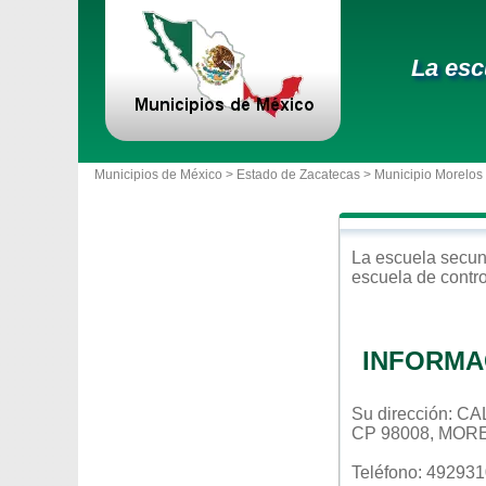
La esc
Municipios de México >
Estado de Zacatecas
>
Municipio Morelos
La escuela
secun
escuela de contr
INFORMA
Su dirección: 
CP 98008, MOR
Teléfono: 49293