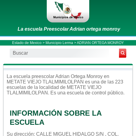
La escuela Preescolar Adrian ortega monroy
Estado de Mexico
>
Municipio Lerma
> ADRIAN ORTEGA MONROY
La escuela
preescolar
Adrian Ortega Monroy
en
METATE VIEJO TLALMIMILOLPAN
es una de las 223
escuelas de la localidad de
METATE VIEJO
TLALMIMILOLPAN
. Es una escuela de control
público
.
INFORMACIÓN SOBRE LA
ESCUELA
Su dirección: CALLE MIGUEL HIDALGO S/N , COL.