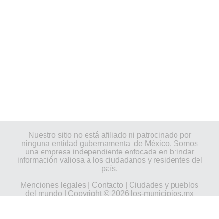
Nuestro sitio no está afiliado ni patrocinado por
ninguna entidad gubernamental de México. Somos
una empresa independiente enfocada en brindar
información valiosa a los ciudadanos y residentes del
país.
Menciones legales
|
Contacto
|
Ciudades y pueblos
del mundo
| Copyright © 2026 los-municipios.mx
Todos los derechos reservados