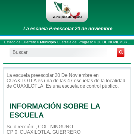
La escuela Preescolar 20 de noviembre
Estado de Guerrero
>
Municipio Cuetzala del Progreso
> 20 DE NOVIEMBRE
La escuela
preescolar
20 De Noviembre
en
CUAXILOTLA
es una de las 47 escuelas de la localidad
de
CUAXILOTLA
. Es una escuela de control
público
.
INFORMACIÓN SOBRE LA
ESCUELA
Su dirección: , COL. NINGUNO
CP 0, CUAXILOTLA, GUERRERO