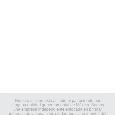
Nuestro sitio no está afiliado ni patrocinado por
ninguna entidad gubernamental de México. Somos
una empresa independiente enfocada en brindar
información valiosa a los ciudadanos y residentes del