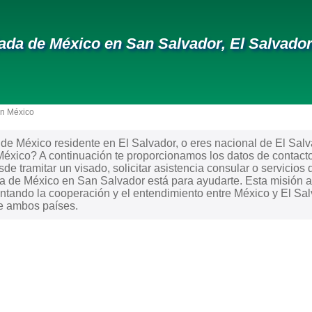
da de México en San Salvador, El Salvado
en México
e México residente en El Salvador, o eres nacional de El Salvad
éxico? A continuación te proporcionamos los datos de contacto
de tramitar un visado, solicitar asistencia consular o servicios 
da de México en San Salvador está para ayudarte. Esta misión 
ntando la cooperación y el entendimiento entre México y El Salv
re ambos países.